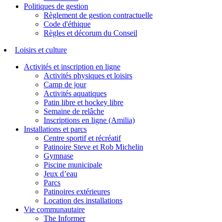
Politiques de gestion
Règlement de gestion contractuelle
Code d'éthique
Règles et décorum du Conseil
Loisirs et culture
Activités et inscription en ligne
Activités physiques et loisirs
Camp de jour
Activités aquatiques
Patin libre et hockey libre
Semaine de relâche
Inscriptions en ligne (Amilia)
Installations et parcs
Centre sportif et récréatif
Patinoire Steve et Rob Michelin
Gymnase
Piscine municipale
Jeux d’eau
Parcs
Patinoires extérieures
Location des installations
Vie communautaire
The Informer