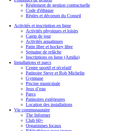
Règlement de gestion contractuelle
Code d'éthique
Règles et décorum du Conseil
Activités et inscription en ligne
Activités physiques et loisirs
Camp de jour
Activités aquatiques
Patin libre et hockey libre
Semaine de relâche
Inscriptions en ligne (Amilia)
Installations et parcs
Centre sportif et récréatif
Patinoire Steve et Rob Michelin
Gymnase
Piscine municipale
Jeux d’eau
Parcs
Patinoires extérieures
Location des installations
Vie communautaire
The Informer
Club 60+
Organismes locaux
Bibliothèque pour jeunes