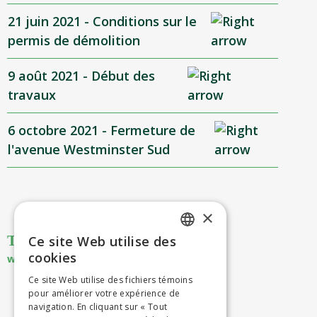
21 juin 2021 - Conditions sur le
permis de démolition
9 août 2021 - Début des
travaux
6 octobre 2021 - Fermeture de
l'avenue Westminster Sud
×
THE EASTON Montréal-Ouest
Ce site Web utilise des
ENGLISH
cookies
www.theeaston.ca
FRENCH
Ce site Web utilise des fichiers témoins
pour améliorer votre expérience de
navigation. En cliquant sur « Tout