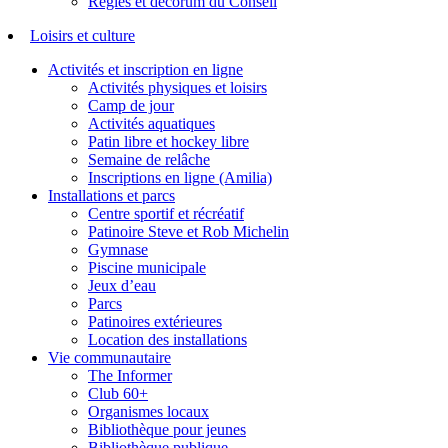
Règles et décorum du Conseil
Loisirs et culture
Activités et inscription en ligne
Activités physiques et loisirs
Camp de jour
Activités aquatiques
Patin libre et hockey libre
Semaine de relâche
Inscriptions en ligne (Amilia)
Installations et parcs
Centre sportif et récréatif
Patinoire Steve et Rob Michelin
Gymnase
Piscine municipale
Jeux d’eau
Parcs
Patinoires extérieures
Location des installations
Vie communautaire
The Informer
Club 60+
Organismes locaux
Bibliothèque pour jeunes
Bibliothèque publique