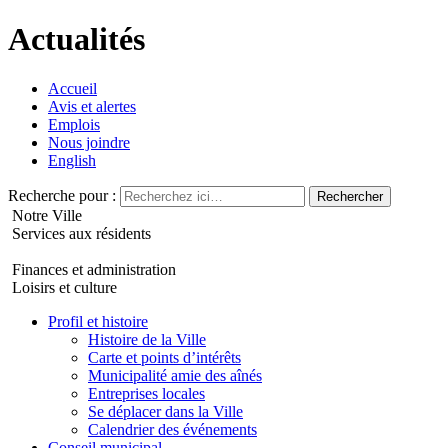
Actualités
Accueil
Avis et alertes
Emplois
Nous joindre
English
Recherche pour :
Notre Ville
Services aux résidents
Finances et administration
Loisirs et culture
Profil et histoire
Histoire de la Ville
Carte et points d’intérêts
Municipalité amie des aînés
Entreprises locales
Se déplacer dans la Ville
Calendrier des événements
Conseil municipal