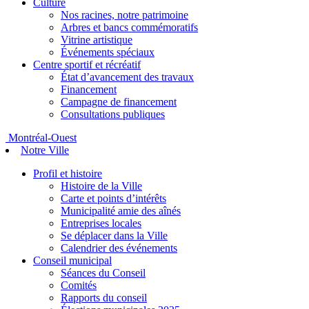
Culture
Nos racines, notre patrimoine
Arbres et bancs commémoratifs
Vitrine artistique
Événements spéciaux
Centre sportif et récréatif
État d’avancement des travaux
Financement
Campagne de financement
Consultations publiques
Montréal-Ouest
Notre Ville
Profil et histoire
Histoire de la Ville
Carte et points d’intérêts
Municipalité amie des aînés
Entreprises locales
Se déplacer dans la Ville
Calendrier des événements
Conseil municipal
Séances du Conseil
Comités
Rapports du conseil