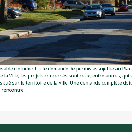
nsable d’étudier toute demande de permis assujettie au Plan
e la Ville; les projets concernés sont ceux, entre autres, qui 
itué sur le territoire de la Ville. Une demande complète doit
a rencontre.