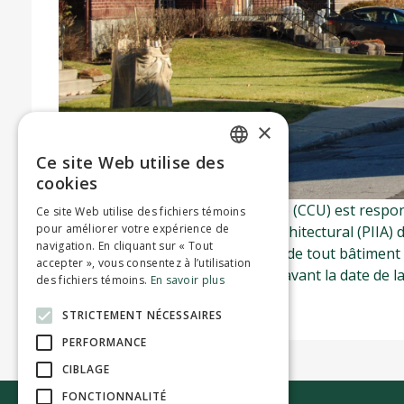
×
Ce site Web utilise des
ENGLISH
cookies
FRENCH
Le Comité consultatif d’urbanisme (CCU) est respo
Ce site Web utilise des fichiers témoins
pour améliorer votre expérience de
d’implantation et d’intégration architectural (PIIA) d
navigation. En cliquant sur « Tout
à modifier l’apparence extérieure de tout bâtiment s
accepter », vous consentez à l’utilisation
soumise au plus tard 2 semaines avant la date de l
des fichiers témoins.
En savoir plus
STRICTEMENT NÉCESSAIRES
PERFORMANCE
CIBLAGE
FONCTIONNALITÉ