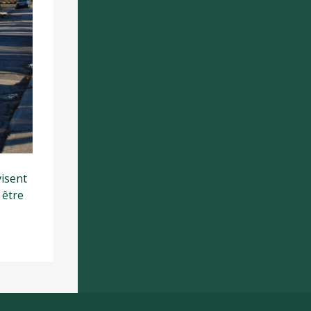
visent
 être