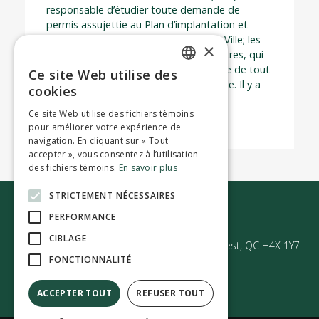
responsable d’étudier toute demande de
permis assujettie au Plan d’implantation et
d’intégration architectural (PIIA) de la Ville; les
×
projets concernés sont ceux, entre autres, qui
visent à modifier l’apparence extérieure de tout
Ce site Web utilise des
ENGLISH
bâtiment situé sur le territoire de la Ville. Il y a
cookies
une ou deux rencontres par mois.
FRENCH
Ce site Web utilise des fichiers témoins
pour améliorer votre expérience de
navigation. En cliquant sur « Tout
accepter », vous consentez à l’utilisation
des fichiers témoins.
En savoir plus
STRICTEMENT NÉCESSAIRES
Nous joindre
PERFORMANCE
CIBLAGE
50 Avenue Westminster Sud | Montréal-Ouest, QC H4X 1Y7
FONCTIONNALITÉ
ACCEPTER TOUT
REFUSER TOUT