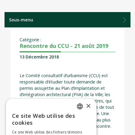
Sous-menu
Catégorie :
Rencontre du CCU - 21 août 2019
13 Décembre 2018
Le Comité consultatif d’urbanisme (CCU) est
responsable d’étudier toute demande de
permis assujettie au Plan d’implantation et
d’intégration architectural (PIIA) de la Ville; les
projets concernés sont ceux, entre autres, qui
×
visent à modifier l’apparence extérieure de tout
bâtiment situé sur le territoire de la Ville. Une
Ce site Web utilise des
ENGLISH
demande complète doit être soumise au plus
cookies
tard 2 semaines avant la date de la rencontre.
FRENCH
Ce site Web utilise des fichiers témoins