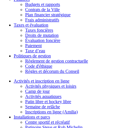
Budgets et rapports
Contrats de la Ville
Plan financier stratégique
Frais administratifs
Taxes et évaluation
Taxes foncières
Droits de mutation
Évaluation foncière
Paiement
Taxe d’eau
Politiques de gestion
Règlement de gestion contractuelle
Code d'éthique
Règles et décorum du Conseil
Activités et inscription en ligne
Activités physiques et loisirs
Camp de jour
Activités aquatiques
Patin libre et hockey libre
Semaine de relâche
Inscriptions en ligne (Amilia)
Installations et parcs
Centre sportif et récréatif
Patinoire Steve et Rob Michelin