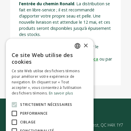
l’entrée du chemin Ronald
. La distribution se
fait en libre-service ; il est recommandé
d’apporter votre propre seau et pelle. Une
nouvelle livraison est attendue le 12 mai, et ces
produits seront disponibles jusqu’à épuisement
des stocks.
×
Pour toute question, veuillez contacter le
Service des travaux publics par courriel
Ce site Web utilise des
ENGLISH
à
travauxpublics@montreal-ouest.ca
ou par
cookies
téléphone au 514-485-8597.
FRENCH
Ce site Web utilise des fichiers témoins
pour améliorer votre expérience de
navigation. En cliquant sur « Tout
accepter », vous consentez à l’utilisation
des fichiers témoins.
En savoir plus
STRICTEMENT NÉCESSAIRES
Nous joindre
PERFORMANCE
CIBLAGE
50 Avenue Westminster Sud | Montréal-Ouest, QC H4X 1Y7
FONCTIONNALITÉ