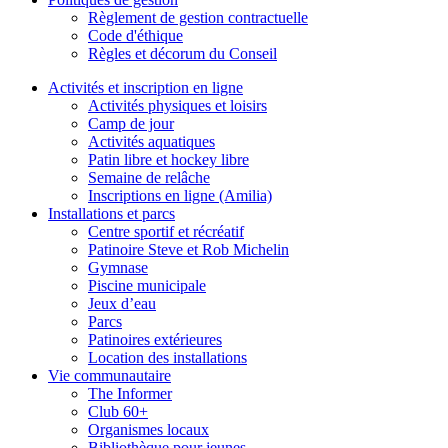
Règlement de gestion contractuelle
Code d'éthique
Règles et décorum du Conseil
Activités et inscription en ligne
Activités physiques et loisirs
Camp de jour
Activités aquatiques
Patin libre et hockey libre
Semaine de relâche
Inscriptions en ligne (Amilia)
Installations et parcs
Centre sportif et récréatif
Patinoire Steve et Rob Michelin
Gymnase
Piscine municipale
Jeux d’eau
Parcs
Patinoires extérieures
Location des installations
Vie communautaire
The Informer
Club 60+
Organismes locaux
Bibliothèque pour jeunes