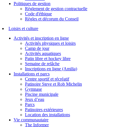
Politiques de gestion
Règlement de gestion contractuelle
Code d'éthique
Règles et décorum du Conseil
Loisirs et culture
Activités et inscription en ligne
Activités physiques et loisirs
Camp de jour
Activités aquatiques
Patin libre et hockey libre
Semaine de relâche
Inscriptions en ligne (Amilia)
Installations et parcs
Centre sportif et récréatif
Patinoire Steve et Rob Michelin
Gymnase
Piscine municipale
Jeux d’eau
Parcs
Patinoires extérieures
Location des installations
Vie communautaire
The Informer