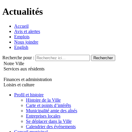
Actualités
Accueil
Avis et alertes
Emplois
Nous joindre
English
Recherche pour :
Notre Ville
Services aux résidents
Finances et administration
Loisirs et culture
Profil et histoire
Histoire de la Ville
Carte et points d’intérêts
Municipalité amie des aînés
Entreprises locales
Se déplacer dans la Ville
Calendrier des événements
Conseil municipal