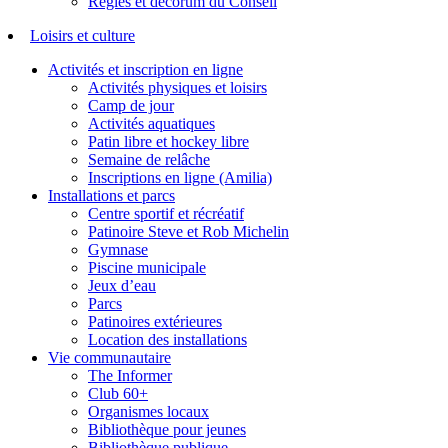
Règles et décorum du Conseil
Loisirs et culture
Activités et inscription en ligne
Activités physiques et loisirs
Camp de jour
Activités aquatiques
Patin libre et hockey libre
Semaine de relâche
Inscriptions en ligne (Amilia)
Installations et parcs
Centre sportif et récréatif
Patinoire Steve et Rob Michelin
Gymnase
Piscine municipale
Jeux d’eau
Parcs
Patinoires extérieures
Location des installations
Vie communautaire
The Informer
Club 60+
Organismes locaux
Bibliothèque pour jeunes
Bibliothèque publique