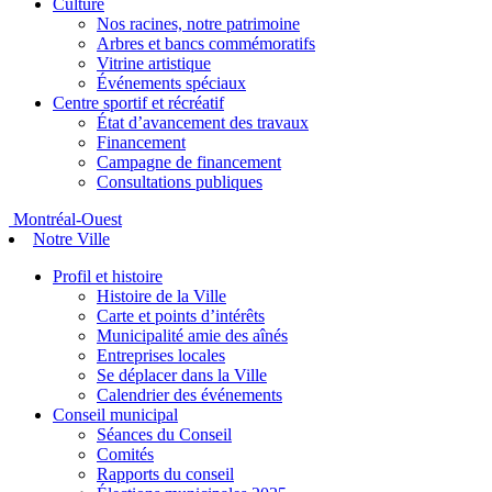
Culture
Nos racines, notre patrimoine
Arbres et bancs commémoratifs
Vitrine artistique
Événements spéciaux
Centre sportif et récréatif
État d’avancement des travaux
Financement
Campagne de financement
Consultations publiques
Montréal-Ouest
Notre Ville
Profil et histoire
Histoire de la Ville
Carte et points d’intérêts
Municipalité amie des aînés
Entreprises locales
Se déplacer dans la Ville
Calendrier des événements
Conseil municipal
Séances du Conseil
Comités
Rapports du conseil