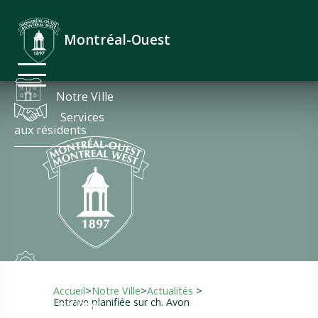
Actualités
Accueil
Avis et alertes
Emplois
Montréal-Ouest
Nous joindre
English
Notre Ville
Services
aux résidents
Finances et
administration
Accueil
>
Notre Ville
>
Actualités
>
Entrave planifiée sur ch. Avon
Loisirs et
culture